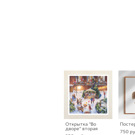
Открытка "Во
Посте
дворе" вторая
750 pу