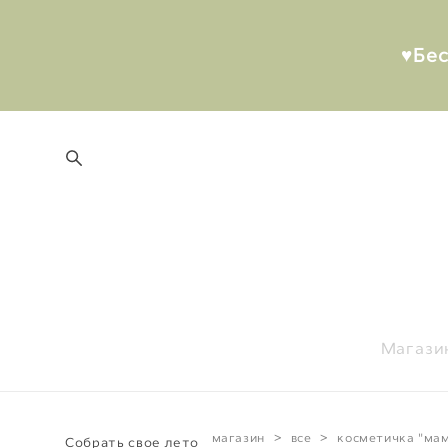
♥︎Бе
Магази
магазин
>
все
>
косметичка "ма
Собрать свое лето