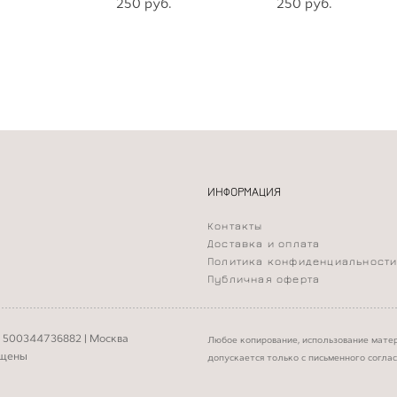
250 pуб.
250 pуб.
ИНФОРМАЦИЯ
Контакты
Доставка и оплата
Политика конфиденциальност
Публичная оферта
 500344736882 | Москва
Любое копирование, использование мате
ищены
допускается только с письменного согла