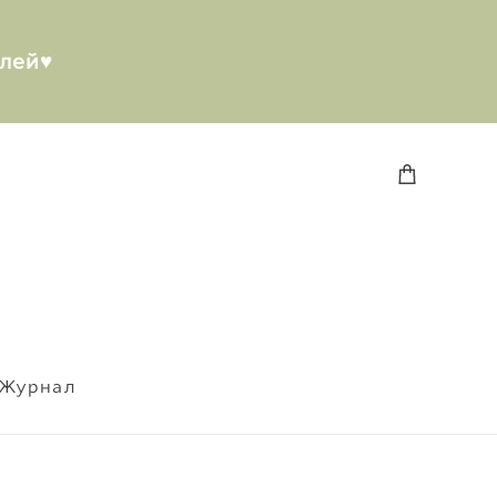
лей♥︎
Журнал