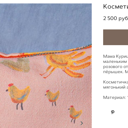
Космет
2 500 pуб
Мама Куриц
маленьким 
розового о
пёрышек. М
Косметичка
мягонький 
Материал: 