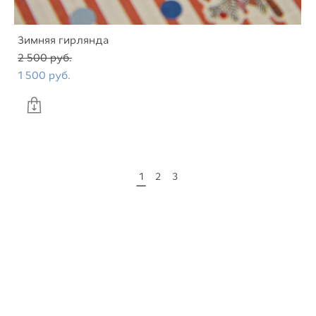
Зимняя гирлянда
2 500 pуб.
1 500 pуб.
1
2
3