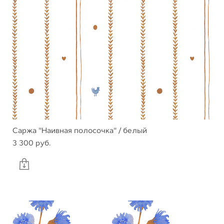
Саржа "Наивная полосочка" / белый
3 300 pуб.