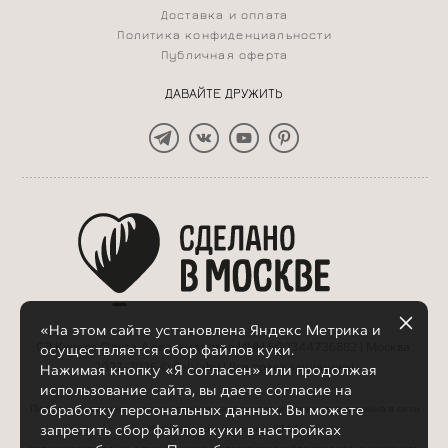
Доставка и оплата
Политика конфиденциальности
Публичная оферта
ДАВАЙТЕ ДРУЖИТЬ
«На этом сайте установлена Яндекс Метрика и
СЗ Кирнос Ольга Александровна ИНН 500344736882 | Москва
осуществляется сбор файлов куки.
2023-2026 © Belyabu | Все права защищены
Нажимая кнопку «Я согласен» или продолжая
использование сайта, вы даете согласие на
обработку персональных данных. Вы можете
Любое копирование, использование материалов и элементов дизайна в сети
запретить сбор файлов куки в настройках
Интернет или печатных СМИ