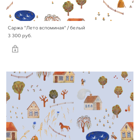
Саржа "Лето вспоминая" / белый
3 300 pуб.