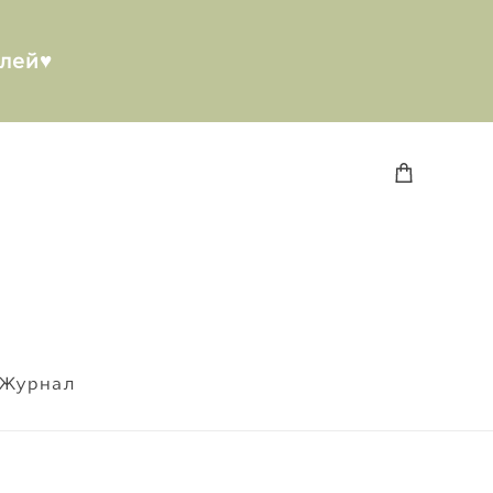
лей♥︎
Журнал