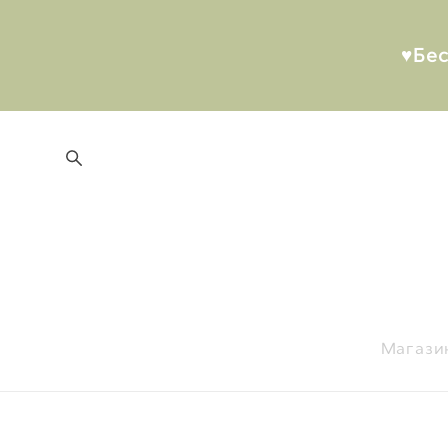
♥︎Бе
Магази