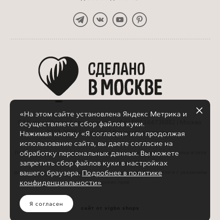
«На этом сайте установлена Яндекс Метрика и
СЗ Кирнос Ольга Александровна ИНН 500344736882 | Москва
осуществляется сбор файлов куки.
2023-2026 © Belyabu | Все права защищены
Нажимая кнопку «Я согласен» или продолжая
использование сайта, вы даете согласие на
обработку персональных данных. Вы можете
Любое копирование, использование материалов и элементов дизайна в сети
запретить сбор файлов куки в настройках
Интернет или печатных СМИ
вашего браузера.
Подробнее в политике
допускается только с письменного согласия правообладателя и с указанием
конфиденциальности»
авторских прав
Я согласен
сайт от vigbo shops